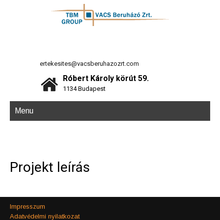
ertekesites@vacsberuhazozrt.com
Róbert Károly körút 59.
1134 Budapest
Menu
Projekt leírás
Impresszum
Adatvédelmi nyilatkozat