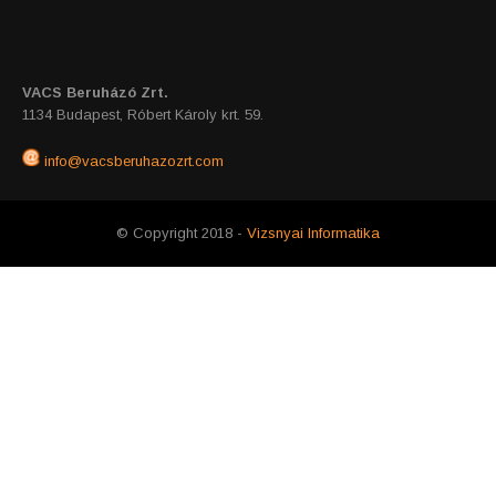
VACS Beruházó Zrt.
1134 Budapest, Róbert Károly krt. 59.
info@vacsberuhazozrt.com
© Copyright 2018 -
Vizsnyai Informatika